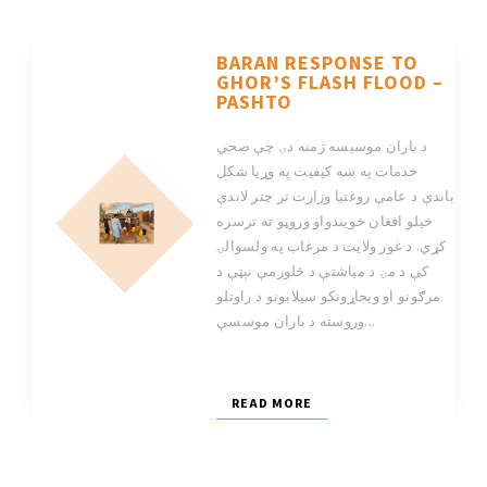
BARAN RESPONSE TO
GHOR’S FLASH FLOOD –
PASHTO
د باران موسیسه ژمنه دۍ چې صحي
خدمات په ښه کیفیت په وړیا شکل
باندې د عامې روغتیا وزارت تر چتر لاندې
خپلو افغان خویندواو وروڼو ته ترسره
کړي. د غور ولایت د مرغاب په ولسوالۍ
کې د مۍ د میاشتې د څلورمې نېټې د
مرګونو او ویجاړونکو سیلابونو د راوتلو
وروسته د باران موسسې...
READ MORE